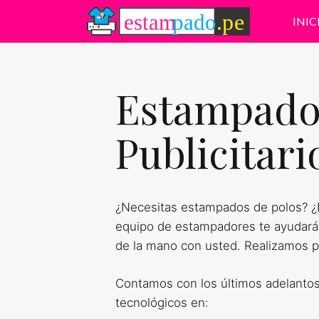
Saltar
INIC
al
contenido
Estampado
Publicitari
¿Necesitas estampados de polos? ¿B
equipo de estampadores te ayudará
de la mano con usted. Realizamos po
Contamos con los últimos adelanto
tecnológicos en: