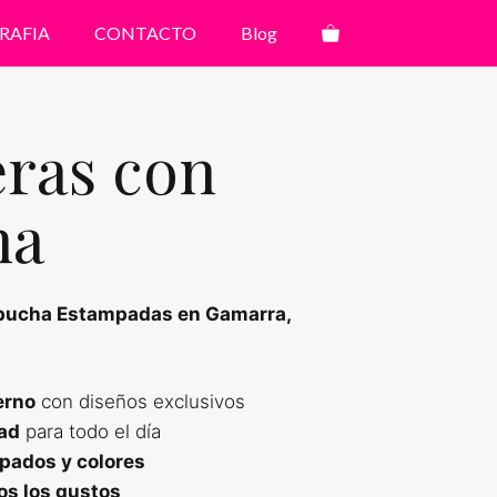
RAFIA
CONTACTO
Blog
ras con
ha
pucha Estampadas en Gamarra,
erno
con diseños exclusivos
ad
para todo el día
pados y colores
os los gustos