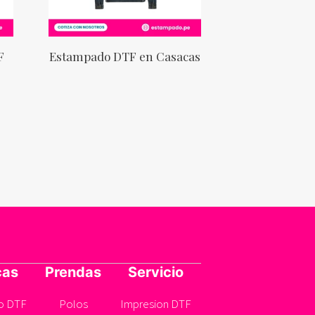
F
Estampado DTF en Casacas
cas
Prendas
Servicio
o DTF
Polos
Impresion DTF