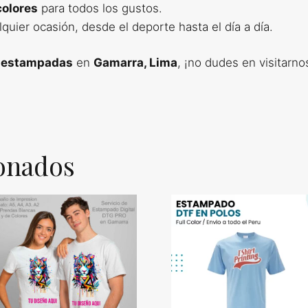
colores
para todos los gustos.
quier ocasión, desde el deporte hasta el día a día.
 estampadas
en
Gamarra, Lima
, ¡no dudes en visitarno
ionados
te
oducto
ene
ltiples
riantes.
s