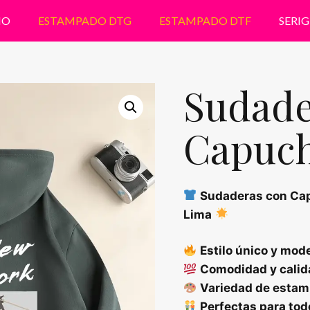
IO
ESTAMPADO DTG
ESTAMPADO DTF
SERIG
Sudade
Capuc
Sudaderas con Ca
Lima
Estilo único y mod
Comodidad y calid
Variedad de estam
Perfectas para tod