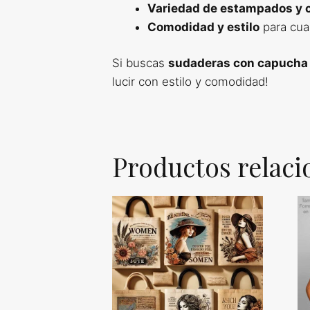
Variedad de estampados y 
Comodidad y estilo
para cual
Si buscas
sudaderas con capucha
lucir con estilo y comodidad!
Productos relac
Es
pr
ti
mú
va
La